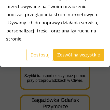
miejscowości.
przechowywane na Twoim urządzeniu
podczas przeglądania stron internetowych.
Bagażówka Gdańsk
Używamy ich do poprawy działania serwisu,
Wrzeszcz
personalizacji treści, oraz analizy ruchu na
Transport mebli, sprzętu i różnych
stronie.
rzeczy w dzielnicy Wrzeszcz
Dostosuj
Zezwól na wszystkie
Taxi bagażowe Gdańsk
Oliwa
Szybki transport rzeczy oraz pomoc
przy przeprowadzkach w Oliwie.
Bagażówka Gdańsk
Przymorze