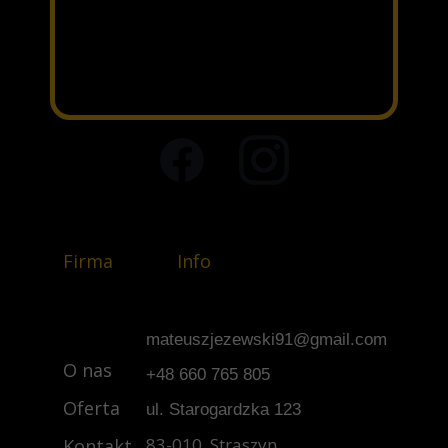
Firma
Info
mateuszjezewski91@gmail.com
O nas
+48 660 765 805
Oferta
ul. Starogardzka 123
83-010 Straszyn
Kontakt