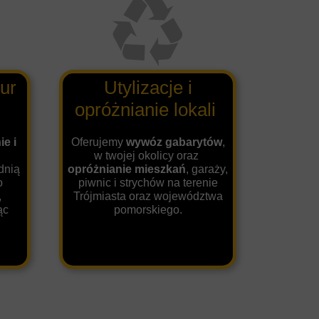
ur
Utylizacje i
opróżnianie lokali
e i
Oferujemy
wywóz gabarytów
,
w twojej okolicy oraz
dnią
opróżnianie mieszkań
, garaży,
o
piwnic i strychów na terenie
,
Trójmiasta oraz województwa
ąc
pomorskiego.