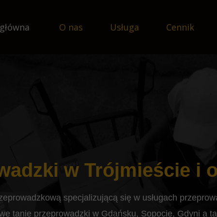
 główna
O nas
Usługa
Cennik
Oferta dla wynajmu
Podłączenie AGD, RTV
Przeprowadzki Gdańsk
Przeprowadzki Sopot
Przeprowadzki Gdynia
Przeprowadzki Straszyn i
Przeprowadzki Pruszcz G
Przeprowadzki Tczew
adzki w Trójmieście i 
Bagażówka Gdańsk
Bagażówka Sopot
rzeprowadzkową specjalizującą się w usługach przeprow
Bagażówka Gdynia
we tanie przeprowadzki w Gdańsku, Sopocie, Gdyni a tak