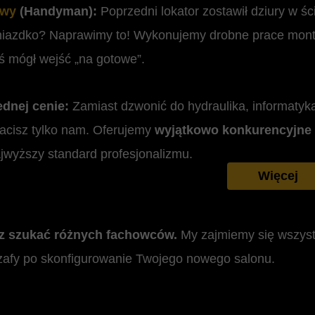
awy
(Handyman):
Poprzedni lokator zostawił dziury w śc
iazdko? Naprawimy to! Wykonujemy drobne prace mont
ś mógł wejść „na gotowe”.
dnej cenie:
Zamiast dzwonić do hydraulika, informatyka
łacisz tylko nam. Oferujemy
wyjątkowo konkurencyjne 
jwyższy standard profesjonalizmu.
Więcej
sz szukać różnych fachowców.
My zajmiemy się wszyst
 szafy po skonfigurowanie Twojego nowego salonu.