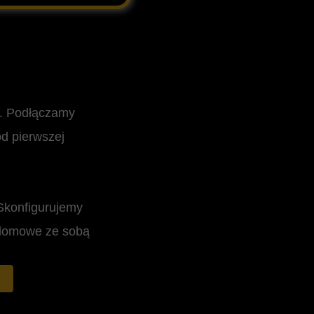
i. Podłączamy
od pierwszej
Skonfigurujemy
a domowe ze sobą