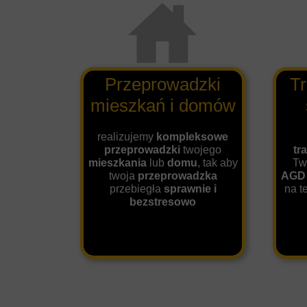
Przeprowadzki
Tr
mieszkań i domów
realizujemy
kompleksowe
przeprowadzki
twojego
tr
mieszkania
lub
domu
, tak aby
Tw
twoja
przeprowadzka
AGD
przebiegła
sprawnie i
na t
bezstresowo