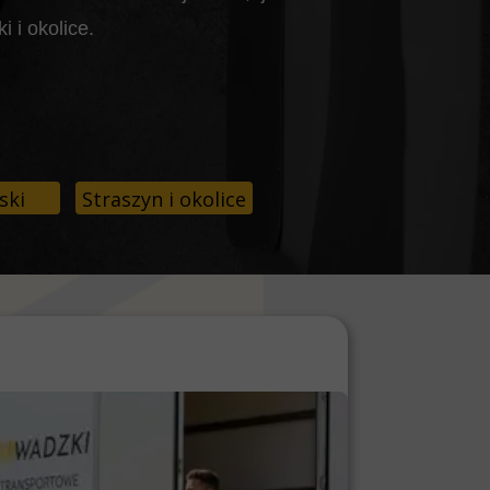
 i okolice.
ski
Straszyn i okolice