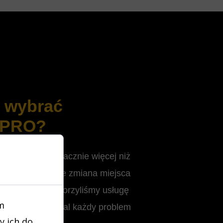
o wybrać
 PRO?
RO
, zyskujesz znacznie więcej niż
rtonów. Wiemy, że zmiana miejsca
ces, dlatego stworzyliśmy usługę
m
e Ci z głowy niemal każdy problem
y ich do