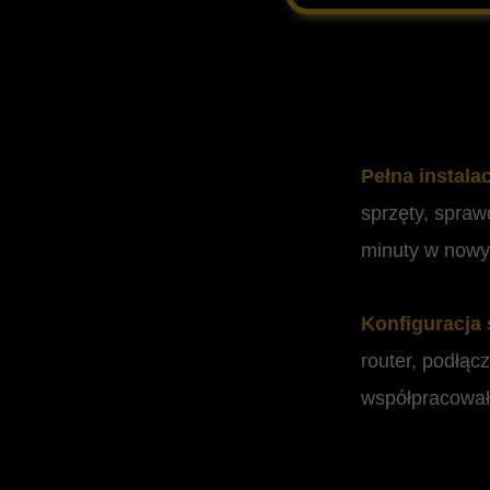
Pełna instala
sprzęty, spraw
minuty w now
Konfiguracja 
router, podłąc
współpracował