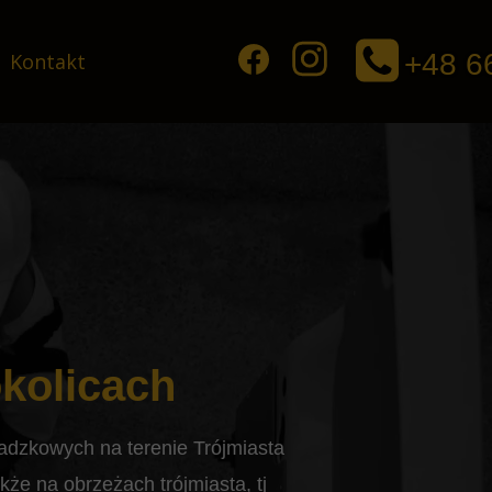
+48 6
Kontakt
 okolice
dański
okolicach
adzkowych na terenie Trójmiasta
że na obrzeżach trójmiasta, tj