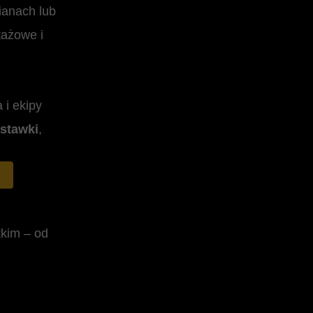
ianach lub
ażowe i
 i ekipy
stawki
,
kim – od