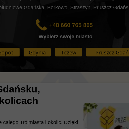
południowe Gdańska, Borkowo, Straszyn, Pruszcz Gdański
+48 660 765 805
Wybierz swoje miasto
Sopot
Gdynia
Tczew
Pruszcz Gdań
Gdańsku,
okolicach
całego Trójmiasta i okolic. Dzięki