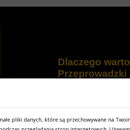
Dlaczego wart
Przeprowadzki
a na pliki cookie
Wybierając
Przeprowadzki P
tylko transport i wnoszenie ka
zamieszkania to stresujący pro
małe pliki danych, które są przechowywane na Twoi
kompleksową
, która zdejmuj
podczas przeglądania stron internetowych. Używam