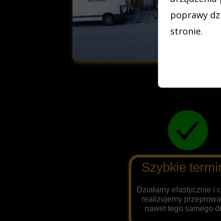
poprawy dzia
stronie.
Szybkie term
Działamy elastycznie i 
realizujemy przeprowa
nawet tego samego dn