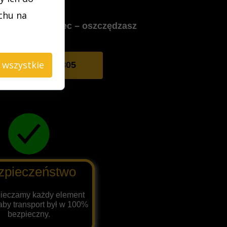
uchu na
jedyny fachowiec – oszczędzasz
 wszystkie
660 765 805
zpieczeństwo
ieczamy każdy element
aby transport był w 100%
bezpieczny.