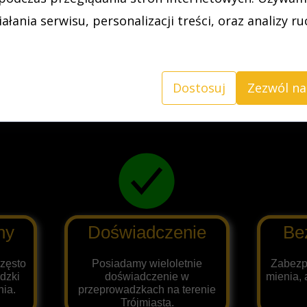
techniczny.
łania serwisu, personalizacji treści, oraz analizy r
Przeprowadzki PRO to Twój 
czas, nerwy i pieniądze
Dostosuj
Zezwól na
iny
Doświadczenie
Be
często
Posiadamy wieloletnie
Zabezp
dzki
doświadczenie w
mienia, 
ia.
przeprowadzkach na terenie
Trójmiasta.