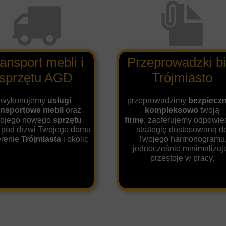
ansport mebli i
Przeprowadzki bi
sprzętu AGD
Trójmiasto
wykonujemy
usługi
przeprowadzimy
bezpieczni
ansportowe mebli
oraz
kompleksowo
twoją
ojego nowego
sprzętu
firmę
, zaoferujemy odpowie
pod drzwi Twojego domu
strategię dostosowaną d
erenie
Trójmiasta
i okolic
Twojego harmonogramu
jednocześnie minimalizuj
przestoje w pracy.